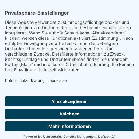
CHIC.KAUFEN
Gerne stellen wir Ihr Schiff /Ausrüstung auf unsere eigens
dafür eingerichtete Facebook Seite ein. So vernetzen wir
unsere Kunden miteinander und hoffen so ein stückweit den
Kreis zu schließen.
Sprechen Sie uns gern an!
Impressum
Datenschutzerklärung
© Copyright - ServicePoint - Segelmacherei by RuhrPartner