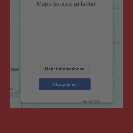
Maps-Service zu laden!
Wir verwenden einen Service eines
Drittanbieters, um Karteninhalte
einzubetten. Dieser Service kann Daten
zu Ihren Aktivitäten sammeln. Bitte
lesen Sie die Details durch und stimmen
Sie der Nutzung des Service zu, um
diese Karte anzuzeigen.
Mehr Informationen
Akzeptieren
powered by
Usercentrics Consent
Management Platform
&
eRecht24